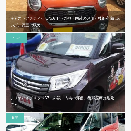
キャストアクティバ G“SAⅡ”（外観・内装の評価）後部座席は広
いが、荷室は狭め…
スズキ
ソリオハイブリッドSZ（外観・内装の評価）後部座席は足元
広々
日産