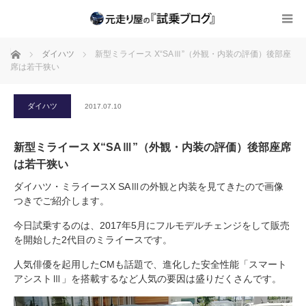
ホーム
ダイハツ
新型ミライース X“SAⅢ”（外観・内装の評価）後部座
席は若干狭い
ダイハツ
2017.07.10
新型ミライース X“SAⅢ”（外観・内装の評価）後部座席
は若干狭い
ダイハツ・ミライースX SAⅢの外観と内装を見てきたので画像
つきでご紹介します。
今日試乗するのは、2017年5月にフルモデルチェンジをして販売
を開始した2代目のミライースです。
人気俳優を起用したCMも話題で、進化した安全性能「スマート
アシストⅢ」を搭載するなど人気の要因は盛りだくさんです。