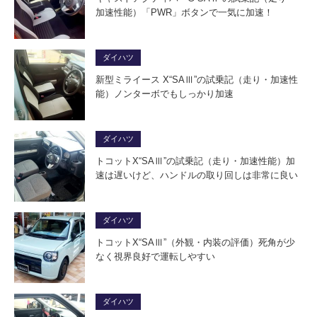
加速性能）「PWR」ボタンで一気に加速！
ダイハツ
新型ミライース X“SAⅢ”の試乗記（走り・加速性
能）ノンターボでもしっかり加速
ダイハツ
トコットX“SAⅢ”の試乗記（走り・加速性能）加
速は遅いけど、ハンドルの取り回しは非常に良い
ダイハツ
トコットX“SAⅢ”（外観・内装の評価）死角が少
なく視界良好で運転しやすい
ダイハツ