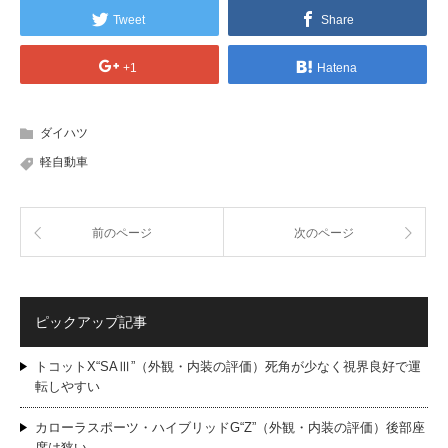
Tweet
Share
+1
Hatena
ダイハツ
軽自動車
前のページ
次のページ
ピックアップ記事
トコットX“SAⅢ”（外観・内装の評価）死角が少なく視界良好で運
転しやすい
カローラスポーツ・ハイブリッドG“Z”（外観・内装の評価）後部座
席は狭い