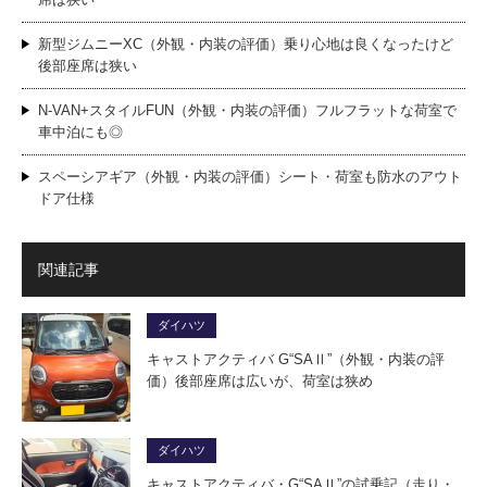
新型ジムニーXC（外観・内装の評価）乗り心地は良くなったけど
後部座席は狭い
N-VAN+スタイルFUN（外観・内装の評価）フルフラットな荷室で
車中泊にも◎
スペーシアギア（外観・内装の評価）シート・荷室も防水のアウト
ドア仕様
関連記事
ダイハツ
キャストアクティバ G“SAⅡ”（外観・内装の評
価）後部座席は広いが、荷室は狭め
ダイハツ
キャストアクティバ・G“SAⅡ”の試乗記（走り・