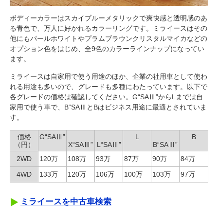
ボディーカラーはスカイブルーメタリックで爽快感と透明感のあ
る青色で、万人に好かれるカラーリングです。ミライースはその
他にもパールホワイトやプラムブラウンクリスタルマイカなどの
オプション色をはじめ、全9色のカラーラインナップになってい
ます。
ミライースは自家用で使う用途のほか、企業の社用車として使わ
れる用途も多いので、グレードも多種にわたっています。以下で
各グレードの価格は確認してください。G“SAⅢ”からLまでは自
家用で使う車で、B“SAⅢとBはビジネス用途に最適とされていま
す。
価格
G“SAⅢ”
L
B
（円）
X“SAⅢ”
L“SAⅢ”
B“SAⅢ”
2WD
120万
108万
93万
87万
90万
84万
4WD
133万
120万
106万
100万
103万
97万
ミライースを中古車検索