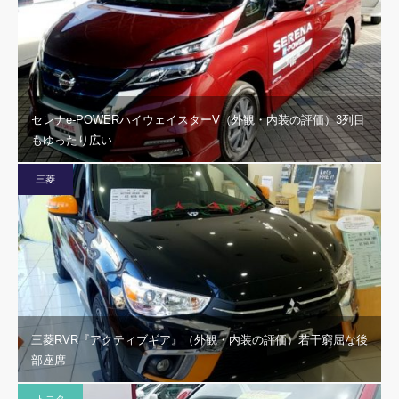
セレナe-POWERハイウェイスターV（外観・内装の評価）3列目
もゆったり広い
三菱
三菱RVR『アクティブギア』（外観・内装の評価）若干窮屈な後
部座席
トヨタ