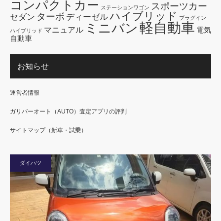
コンパクトカー
スポーツカー
ステーションワゴン
ハイブリッド
ターボ
セダン
ディーゼル
プラグイン
軽自動車
ミニバン
マニュアル
電気
ハイブリッド
自動車
お知らせ
運営者情報
ガリバーオート（AUTO）査定アプリの評判
サイトマップ（新車・試乗）
ダイハツ