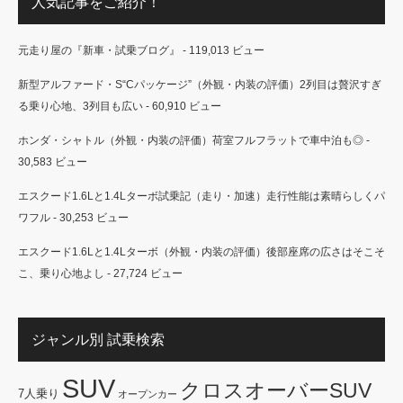
人気記事をご紹介！
元走り屋の『新車・試乗ブログ』
- 119,013 ビュー
新型アルファード・S“Cパッケージ”（外観・内装の評価）2列目は贅沢すぎ
る乗り心地、3列目も広い
- 60,910 ビュー
ホンダ・シャトル（外観・内装の評価）荷室フルフラットで車中泊も◎
-
30,583 ビュー
エスクード1.6Lと1.4Lターボ試乗記（走り・加速）走行性能は素晴らしくパ
ワフル
- 30,253 ビュー
エスクード1.6Lと1.4Lターボ（外観・内装の評価）後部座席の広さはそこそ
こ、乗り心地よし
- 27,724 ビュー
ジャンル別 試乗検索
SUV
クロスオーバーSUV
7人乗り
オープンカー