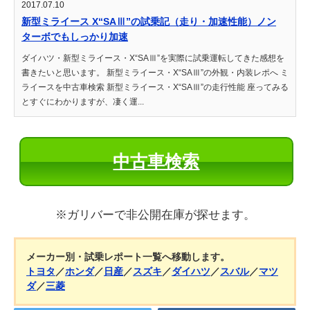
2017.07.10
新型ミライース X“SAⅢ”の試乗記（走り・加速性能）ノン
ターボでもしっかり加速
ダイハツ・新型ミライース・X“SAⅢ”を実際に試乗運転してきた感想を
書きたいと思います。 新型ミライース・X“SAⅢ”の外観・内装レポへ ミ
ライースを中古車検索 新型ミライース・X“SAⅢ”の走行性能 座ってみる
とすぐにわかりますが、凄く運...
中古車検索
※ガリバーで非公開在庫が探せます。
メーカー別・試乗レポート一覧へ移動します。
トヨタ
／
ホンダ
／
日産
／
スズキ
／
ダイハツ
／
スバル
／
マツ
ダ
／
三菱