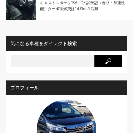
キャストスポーツ“SAⅡ”の試乗記（走り・加速性
能）ターボ実燃費は14.9km/L程度
気になる車種をダイレクト検索
プロフィール