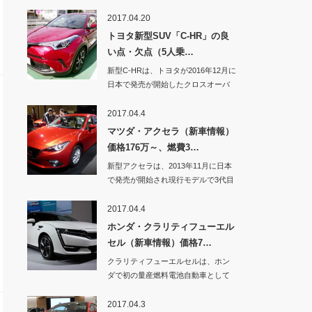
2017.04.20
トヨタ新型SUV「C-HR」の良
い点・欠点（5人乗…
新型C-HRは、トヨタが2016年12月に
日本で発売が開始したクロスオーバ
ーSU…
2017.04.4
マツダ・アクセラ（新車情報）
価格176万～、燃費3…
新型アクセラは、2013年11月に日本
で発売が開始され現行モデルで3代目
になりま…
2017.04.4
ホンダ・クラリティフューエル
セル（新車情報）価格7…
クラリティフューエルセルは、ホン
ダで初の量産燃料電池自動車として
開発された新型車…
2017.04.3