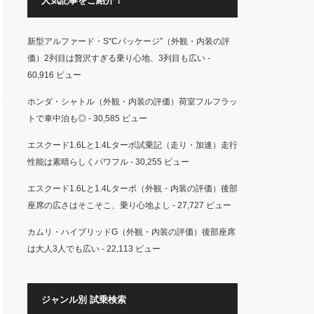
人気記事をご紹介！
新型アルファード・S“Cパッケージ”（外観・内装の評
価）2列目は贅沢すぎる乗り心地、3列目も広い
-
60,916 ビュー
ホンダ・シャトル（外観・内装の評価）荷室フルフラッ
トで車中泊も◎
- 30,585 ビュー
エスクード1.6Lと1.4Lターボ試乗記（走り・加速）走行
性能は素晴らしくパワフル
- 30,255 ビュー
エスクード1.6Lと1.4Lターボ（外観・内装の評価）後部
座席の広さはそこそこ、乗り心地よし
- 27,727 ビュー
カムリ・ハイブリッドG（外観・内装の評価）後部座席
は大人3人でも広い
- 22,113 ビュー
ジャンル別 試乗検索