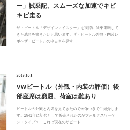
ー」試乗記、スムーズな加速でキビ
キビ走る
ザ・ビートル「デザインマイスター」を実際に試乗運転して
きた感想を書きたいと思います。ザ・ビートル外観・内装レ
ポへザ・ビートルの中古車を探す…
2019.10.1
VWビートル（外観・内装の評価）後
部座席は窮屈、荷室は難あり
ビートルの外観と内装を見てきたので画像つきでご紹介しま
す。1941年に初代として販売されたのがフォルクスワーゲ
ン・タイプ１、これは現在のザビート…