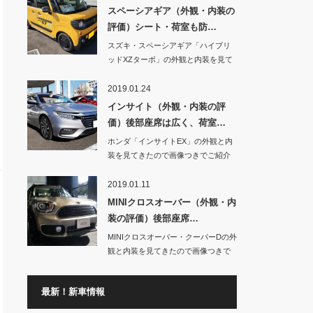
スペーシアギア（外観・内装の
評価）シート・荷室も防…
スズキ・スペーシアギア「ハイブリ
ッドXZターボ」の外観と内装を見て
きたので画像つ…
2019.01.24
インサイト（外観・内装の評
価）後部座席は広く、荷室…
ホンダ「インサイトEX」の外観と内
装を見てきたので画像つきでご紹介
します。…
2019.01.11
MINIクロスオーバー（外観・内
装の評価）後部座席…
MINIクロスオーバー・クーパーDの外
観と内装を見てきたので画像つきで
ご紹介しま…
最新！新車情報