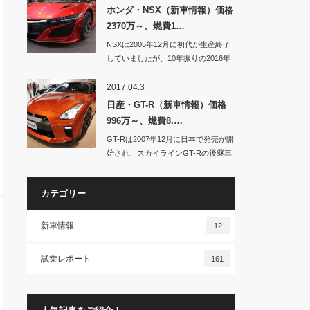
ホンダ・NSX（新車情報）価格
2370万～、燃費1…
NSXは2005年12月に初代が生産終了
していましたが、10年振りの2016年
8…
2017.04.3
日産・GT-R（新車情報）価格
996万～、燃費8.…
GT-Rは2007年12月に日本で発売が開
始され、スカイラインGT-Rの後継車
種…
カテゴリー
新車情報
12
試乗レポート
161